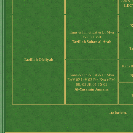
Am & F
LDC'
K
Kans & Fin & Est & Lt Mva
LtV-03 DV-01
Tazillah Sultan al-Arab
T
Tazillah Ofeliyah
Kans &
Kans & Fin & Est & Lt Mva
N
EstV-02 LtV-03 Fin Kva-r PM-
00,-02 JK-01 TS-02
Al-Yasamin Jamana
-takaisin-